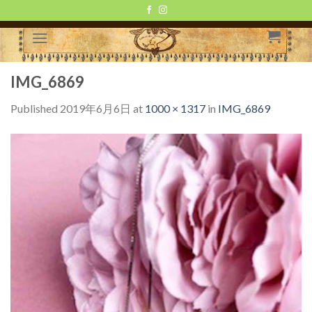
Skip
to
content
IMG_6869
Published
2019年6月6日
at
1000 × 1317
in
IMG_6869