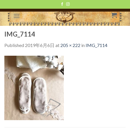
Skip
to
content
IMG_7114
Published
2019年6月6日
at
205 × 222
in
IMG_7114