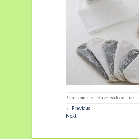
Both comments and trackbacks are current
←
Previous
Next
→