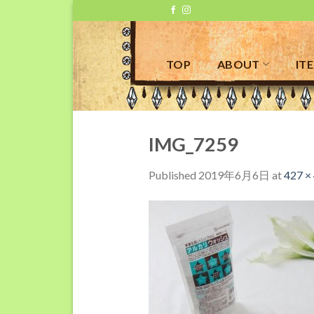
Skip
to
content
TOP
ABOUT
IT
IMG_7259
Published
2019年6月6日
at
427 ×