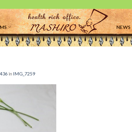
EMS
NEWS
 436
in
IMG_7259