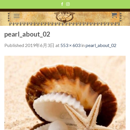
Skip
to
content
pearl_about_02
Published
2019年6月3日
at
553 × 603
in
pearl_about_02