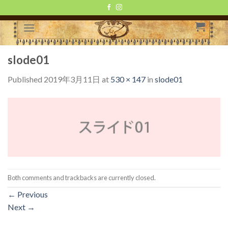
Skip
to
content
slode01
Published
2019年3月11日
at
530 × 147
in
slode01
Both comments and trackbacks are currently closed.
←
Previous
Next
→