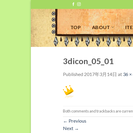
Skip
to
content
TOP
ABOUT
IT
3dicon_05_01
Published
2017年3月14日
at
36 ×
Both comments and trackbacks are current
←
Previous
Next
→