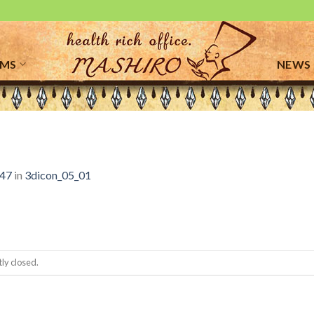
EMS
NEWS
 47
in
3dicon_05_01
ly closed.