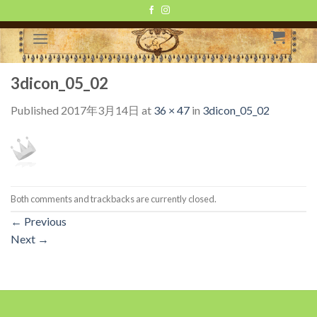
Skip
to
content
3dicon_05_02
Published
2017年3月14日
at
36 × 47
in
3dicon_05_02
Both comments and trackbacks are currently closed.
←
Previous
Next
→