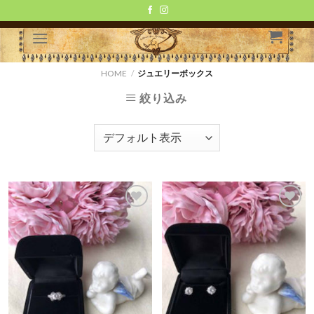
Skip
to
content
HOME
/
ジュエリーボックス
絞り込み
お気
お気
に入
に入
りに
りに
追加
追加