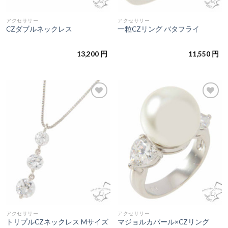
アクセサリー
アクセサリー
CZダブルネックレス
一粒CZリング バタフライ
13,200
円
11,550
円
お気
お気
に入
に入
りに
りに
追加
追加
アクセサリー
アクセサリー
トリプルCZネックレス Mサイズ
マジョルカパール×CZリング