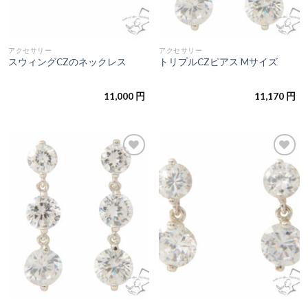
アクセサリー
アクセサリー
スウィングCZのネックレス
トリプルCZピアス Mサイズ
11,000
円
11,170
円
お気
お気
に入
に入
りに
りに
追加
追加