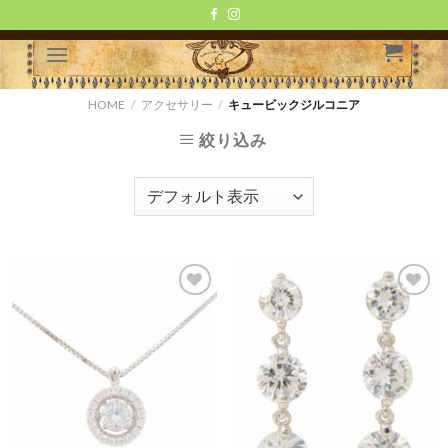
Skip
to
content
HOME
/
アクセサリー
/
キュービックジルコニア
絞り込み
お気
お気
に入
に入
りに
りに
追加
追加