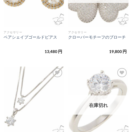
アクセサリー
アクセサリー
ペアシェイプゴールドピアス
クローバーモチーフのブローチ
13,480
円
19,800
円
お気
お気
に入
に入
りに
りに
追加
追加
在庫切れ