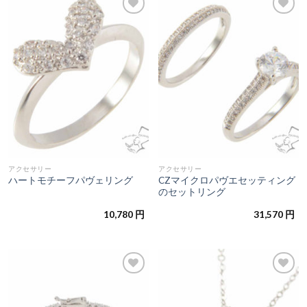
お気
お気
に入
に入
りに
りに
追加
追加
アクセサリー
アクセサリー
CZマイクロパヴエセッティング
ハートモチーフパヴェリング
のセットリング
10,780
円
31,570
円
お気
お気
に入
に入
りに
りに