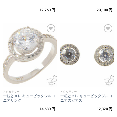
12,760
円
23,100
円
お気
お気
に入
に入
りに
りに
追加
追加
アクセサリー
アクセサリー
一粒とメレ キュービックジルコ
一粒とメレ キュービックジルコ
ニアリング
ニアのピアス
14,630
円
12,320
円