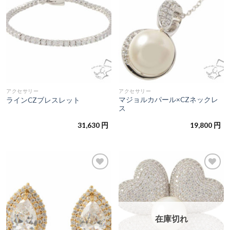
追加
追加
アクセサリー
アクセサリー
マジョルカパール×CZネックレ
ラインCZブレスレット
ス
31,630
円
19,800
円
お気
お気
に入
に入
りに
りに
追加
追加
在庫切れ