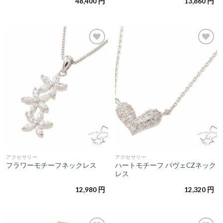
48,400
円
13,860
円
お気
お気
に入
に入
りに
りに
追加
追加
アクセサリー
アクセサリー
ハートモチーフ パヴェCZネック
フラワーモチーフネックレス
レス
12,980
円
12,320
円