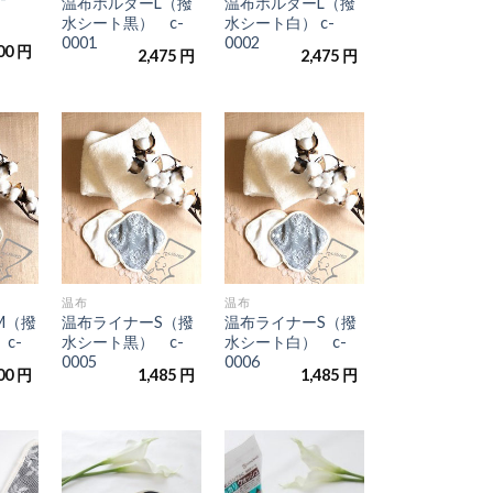
温布ホルダーL（撥
温布ホルダーL（撥
水シート黒） c-
水シート白） c-
0001
0002
00
円
2,475
円
2,475
円
お気
お気
お気
に入
に入
に入
りに
りに
りに
追加
追加
追加
+
+
温布
温布
M（撥
温布ライナーS（撥
温布ライナーS（撥
c-
水シート黒） c-
水シート白） c-
0005
0006
00
円
1,485
円
1,485
円
お気
お気
お気