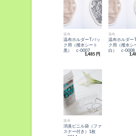
に入
りに
追加
+
+
温布
温布
温布ホルダーTバッ
温布ホルダー
ク用（撥水シート
ク用（撥水シ
黒） c-0007
白） c-0008
1,485
円
1,4
お気
に入
りに
追加
+
温布
消臭ビニル袋（ファ
スナー付き）1枚