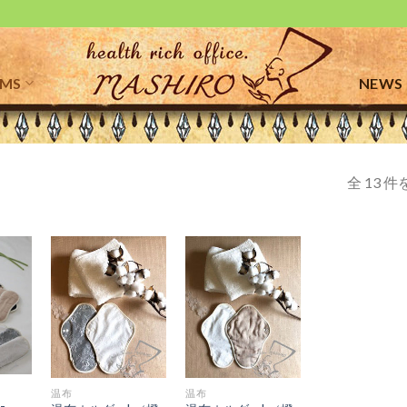
EMS
NEWS
全 13 
お気
お気
お気
に入
に入
に入
りに
りに
りに
追加
追加
追加
+
+
温布
温布
-