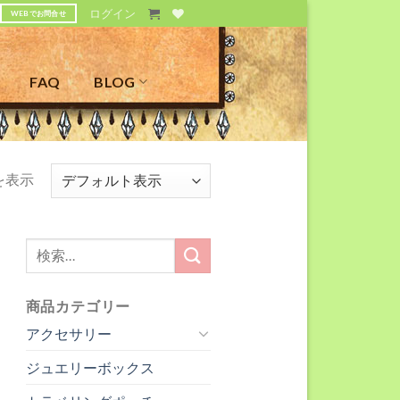
ログイン
WEBでお問合せ
FAQ
BLOG
件を表示
検
索
対
商品カテゴリー
象:
アクセサリー
ジュエリーボックス