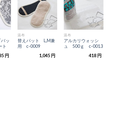
に入
に入
に入
りに
りに
りに
追加
追加
追加
+
+
温布
温布
Tバッ
替えパット L,M兼
アルカリウォッシ
ート
用 c-0009
ュ 500ｇ c-0013
85
円
1,045
円
418
円