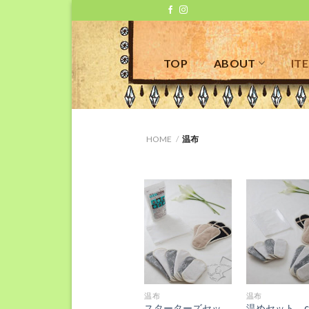
Skip
to
content
TOP
ABOUT
IT
HOME
/
温布
お気
に入
りに
追加
+
+
温布
温布
スターターズセッ
温めセット c