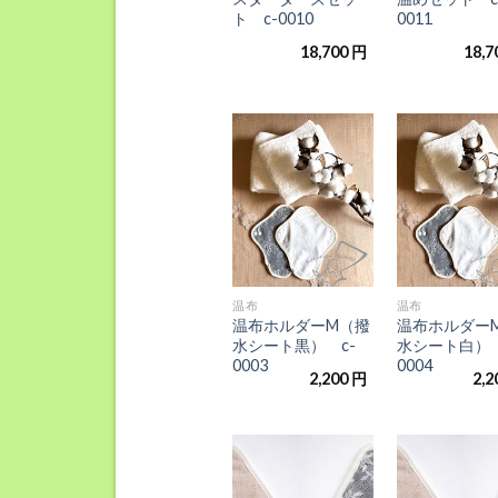
ト c-0010
0011
18,700
円
18,7
お気
に入
りに
追加
+
+
温布
温布
温布ホルダーM（撥
温布ホルダー
水シート黒） c-
水シート白） 
0003
0004
2,200
円
2,2
お気