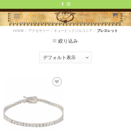
Skip
to
content
HOME
/
アクセサリー
/
キュービックジルコニア
/
ブレスレット
絞り込み
お気
に入
りに
追加