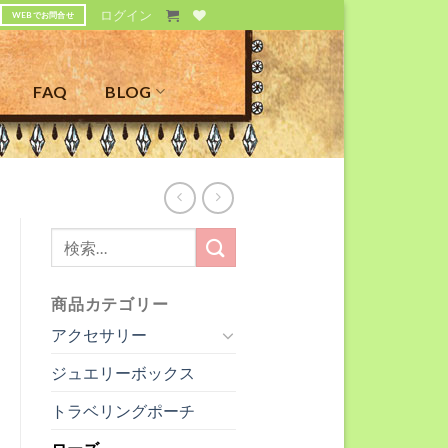
ログイン
WEBでお問合せ
FAQ
BLOG
検
索
対
商品カテゴリー
象:
アクセサリー
ジュエリーボックス
トラベリングポーチ