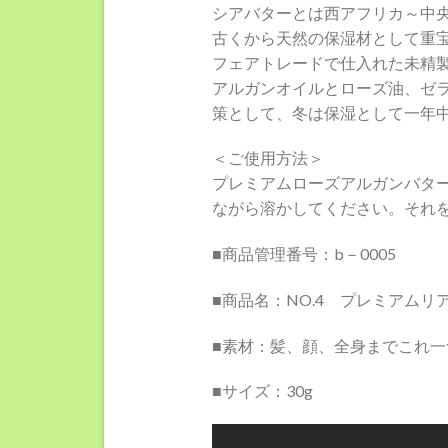
シアバターとは西アフリカ～中
古くから天然の保湿材として重
フェアトレードで仕入れた未精
アルガンオイルとローズ油、ゼ
策として、冬は保湿として一年
＜ご使用方法＞
プレミアムローズアルガンバタ
ながら溶かしてください。それ
■商品管理番号：b－0005
■商品名：NO.4 プレミアムリ
■素材：髪、顔、全身までこれ一
■サイズ：30g