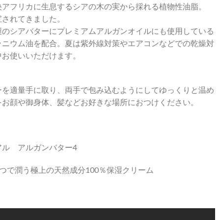
央アフリカに生息するシアの木の実から採れる植物性油脂。
宝されてきました。
製のシアバターにプレミアムアルガンオイルにも使用している
ラニウム油を配合。夏は紫外線対策やエアコンなどでの乾燥対
中お使いいただけます。
ーを適量手に取り、両手で包み込むようにしてゆっくりと温め
をお顔や御身体、髪などお好きな場所におつけください。
アル アルガンバター4
つで潤う極上の天然成分100％保湿クリーム