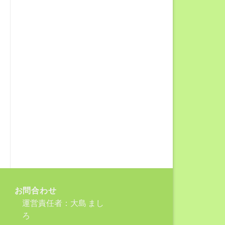
お気
に入
りに
在庫切れ
追加
+
ローズ
プレミアムリア
ル アルガンオイ
ル b－0004
12,960
円
お問合わせ
運営責任者：大島 まし
ろ