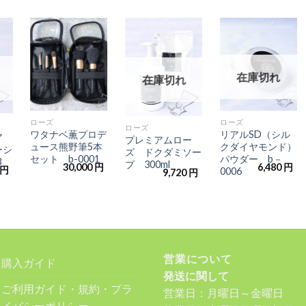
気
お気
お気
お気
入
に入
に入
に入
に
りに
りに
りに
在庫切れ
在庫切れ
加
追加
追加
追加
+
+
+
ローズ
ローズ
ローズ
ワタナベ薫プロデ
リアルSD（シル
ア
プレミアムロー
ュース熊野筆5本
クダイヤモンド）
ーシ
ズ ドクダミソー
セット b-0001
パウダー b－
3
プ 300ml
30,000
円
6,480
円
円
0006
9,720
円
営業について
購入ガイド
発送に関して
ご利用ガイド・規約・プラ
営業日：月曜日～金曜日
イバシーポリシー