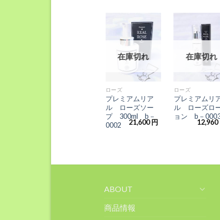
お気
お
に入
に
りに
り
在庫切れ
在庫切れ
追加
追
+
+
ローズ
ローズ
プレミアムリア
プレミアムリ
ル ローズソー
ル ローズロ
プ 300ml b－
ョン b－000
21,600
円
12,960
0002
ABOUT
商品情報