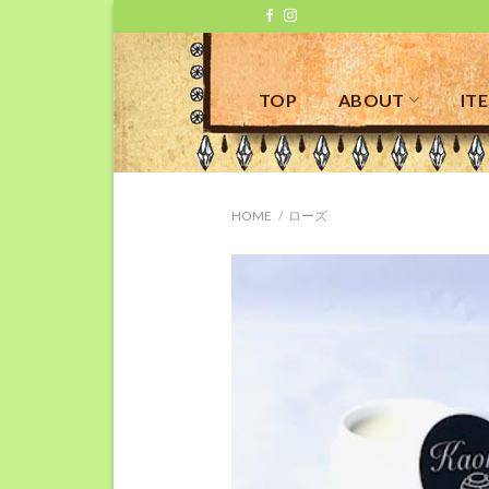
Skip
to
content
TOP
ABOUT
IT
HOME
/
ローズ