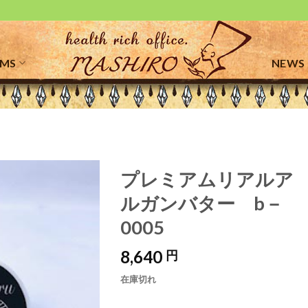
EMS
NEWS
プレミアムリアルア
ルガンバター b－
お気
に入
0005
りに
追加
8,640
円
在庫切れ