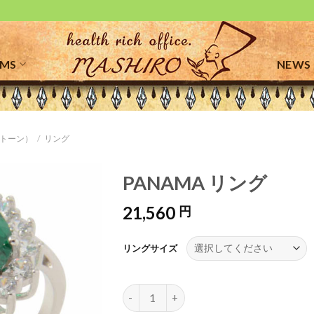
EMS
NEWS
トーン）
/
リング
PANAMA リング
21,560
円
お気
に入
りに
リングサイズ
追加
PANAMA リング 個