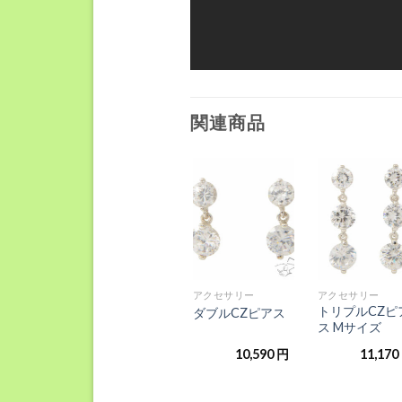
関連商品
お気
お気
お気
お
に入
に入
に入
に
りに
りに
りに
り
追加
追加
追加
追
+
+
+
ー
アクセサリー
アクセサリー
アクセサリー
モチーフ
CZマイクロパヴ
トリプルCZピ
ダブルCZピアス
ス
エセッティングの
ス Mサイズ
セットリング
,980
円
31,570
円
10,590
円
11,170