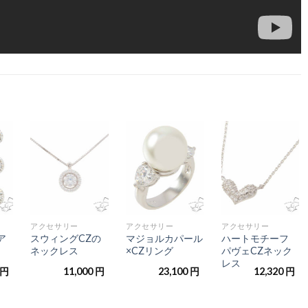
気
お気
お気
お気
入
に入
に入
に入
に
りに
りに
りに
加
追加
追加
追加
+
+
+
アクセサリー
アクセサリー
アクセサリー
ア
スウィングCZの
マジョルカパール
ハートモチーフ
ネックレス
×CZリング
パヴェCZネック
レス
円
11,000
円
23,100
円
12,320
円