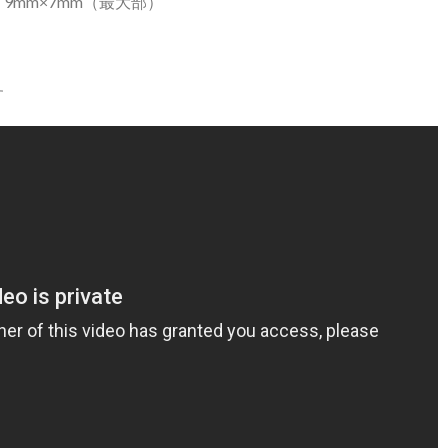
9mm×7mm（最大部）
す