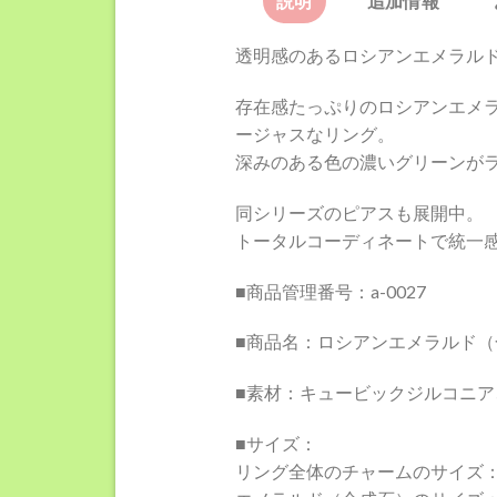
説明
追加情報
透明感のあるロシアンエメラルド
存在感たっぷりのロシアンエメ
ージャスなリング。
深みのある色の濃いグリーンが
同シリーズのピアスも展開中。
トータルコーディネートで統一
■商品管理番号：a-0027
■商品名：ロシアンエメラルド（
■素材：キュービックジルコニア
■サイズ：
リング全体のチャームのサイズ：1