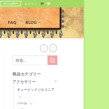
ログイン
WEBでお問合せ
FAQ
BLOG
検
索
対
商品カテゴリー
象:
アクセサリー
キュービックジルコニア
パール