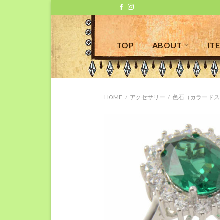
Skip
to
content
TOP
ABOUT
IT
HOME
/
アクセサリー
/
色石（カラードス